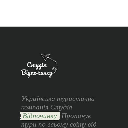
Українська туристична
компанія Студія
Відпочинку
Пропонує
тури по всьому світу від