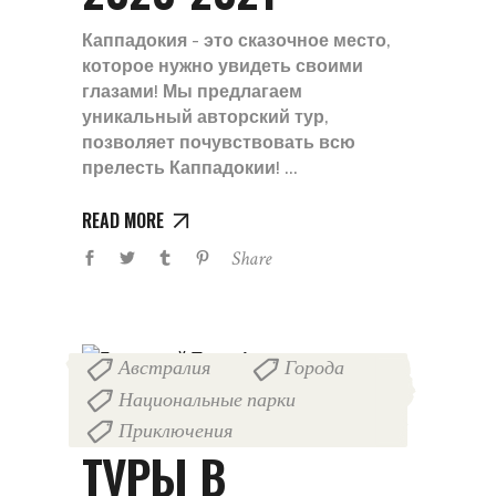
Каппадокия - это сказочное место,
которое нужно увидеть своими
глазами! Мы предлагаем
уникальный авторский тур,
позволяет почувствовать всю
прелесть Каппадокии!
READ MORE
Share
Австралия
Города
,
,
Национальные парки
,
Приключения
11.10.2019
by
Admin
ТУРЫ В