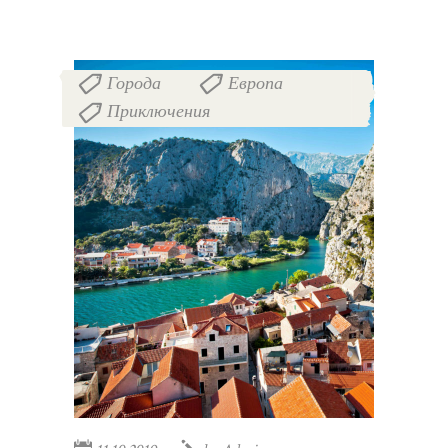
Города
Европа
,
,
Приключения