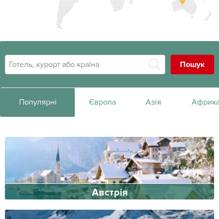
Популярні
Європа
Азія
Африк
Австрія