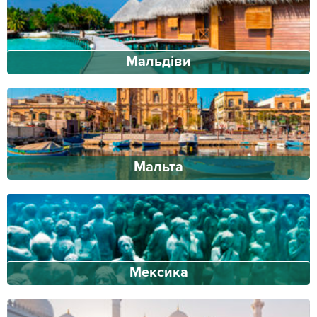
Мальдіви
Мальта
Мексика