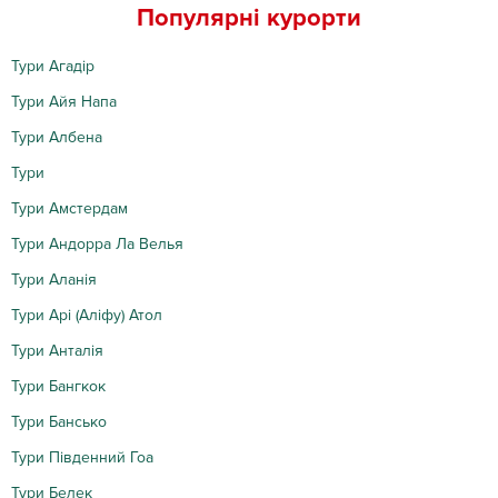
Популярні курорти
Тури Агадір
Тури Айя Напа
Тури Албена
Тури
Тури Амстердам
Тури Андорра Ла Велья
Тури Аланія
Тури Арі (Аліфу) Атол
Тури Анталія
Тури Бангкок
Тури Бансько
Тури Південний Гоа
Тури Белек