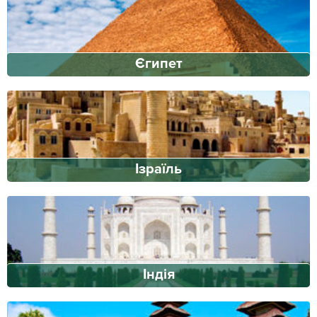
Єгипет
Ізраїль
Індія