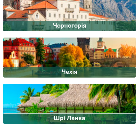
Чорногорія
Чехія
Шрі Ланка