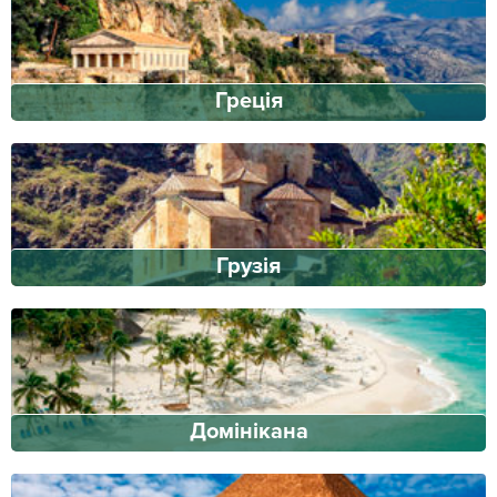
Греція
Грузія
Домінікана