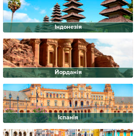
Індонезія
Йорданія
Іспанія