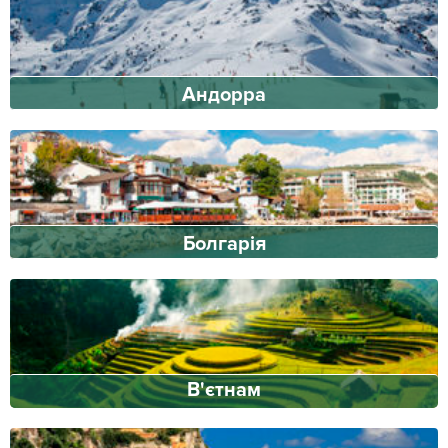
Андорра
Болгарія
В'єтнам