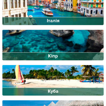
Італія
Кіпр
Куба