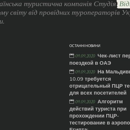
аїнська туристична компанія Студія
Від
ому світу від провідних туроператорів Ук
и.
ОСТАННІ НОВИНИ
Чек-лист пе
09.09.2020
поездкой в ОАЭ
На Мальдив
09.09.2020
10.09 требуется
отрицательный ПЦР те
для всех посетителей
Алгоритм
09.09.2020
действий туриста при
прохождении ПЦР-
тестирование в аэроп
Египта: