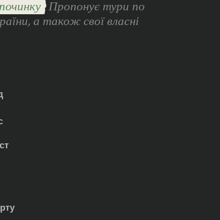
починку
Пропонує тури по
раїни, а також свої власні
д
с
ст
орту