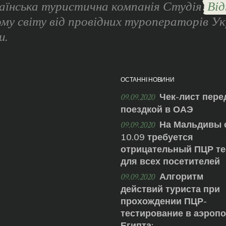
аїнська туристична компанія Студія
Від
ому світу від провідних туроператорів Ук
и.
ОСТАННІ НОВИНИ
Чек-лист пере
09.09.2020
поездкой в ОАЭ
На Мальдивы 
09.09.2020
10.09 требуется
отрицательный ПЦР те
для всех посетителей
Алгоритм
09.09.2020
действий туриста при
прохождении ПЦР-
тестирование в аэроп
Египта: