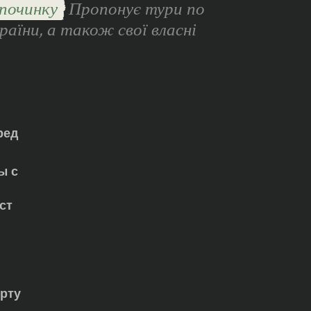
починку
Пропонує тури по
раїни, а також свої власні
ред
ы с
ст
орту