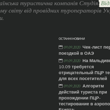
аїнська туристична компанія Студія
Від
ому світу від провідних туроператорів Ук
и.
ОСТАННІ НОВИНИ
Чек-лист пе
09.09.2020
поездкой в ОАЭ
На Мальдив
09.09.2020
10.09 требуется
отрицательный ПЦР те
для всех посетителей
Алгоритм
09.09.2020
действий туриста при
прохождении ПЦР-
тестирование в аэроп
Египта: