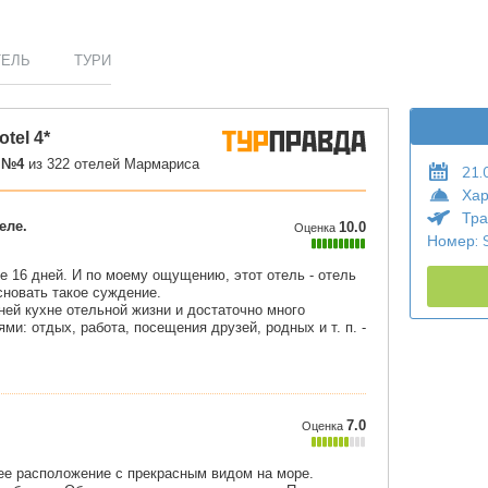
ТЕЛЬ
ТУРИ
21.
Хар
Тра
Номер: 