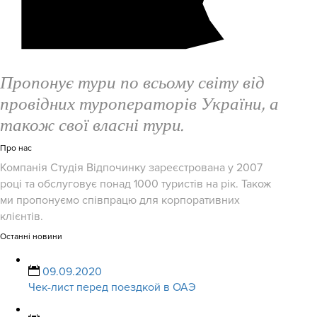
Пропонує тури по всьому світу від
провідних туроператорів України, а
також свої власні тури.
Про нас
Компанія Студія Відпочинку зареєстрована у 2007
році та обслуговує понад 1000 туристів на рік. Також
ми пропонуємо співпрацю для корпоративних
клієнтів.
Останні новини
09.09.2020
Чек-лист перед поездкой в ОАЭ