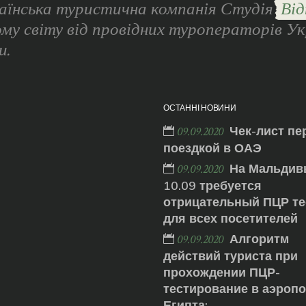
аїнська туристична компанія Студія
Від
ому світу від провідних туроператорів Ук
и.
ОСТАННІ НОВИНИ
Чек-лист пе
09.09.2020
поездкой в ОАЭ
На Мальдив
09.09.2020
10.09 требуется
отрицательный ПЦР те
для всех посетителей
Алгоритм
09.09.2020
действий туриста при
прохождении ПЦР-
тестирование в аэроп
Египта: