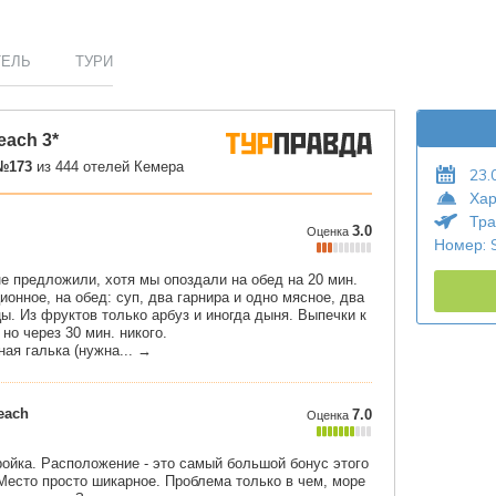
ТЕЛЬ
ТУРИ
23.
Хар
Тра
Номер: 