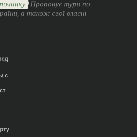
починку
Пропонує тури по
раїни, а також свої власні
ред
ы с
ст
орту