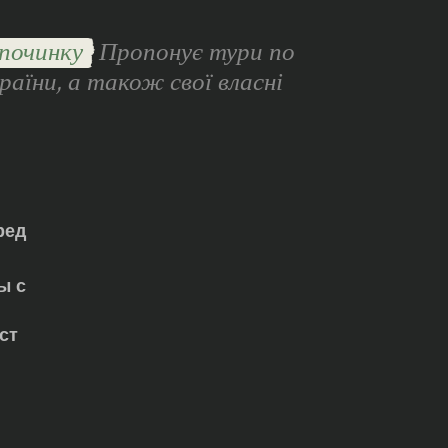
починку
Пропонує тури по
раїни, а також свої власні
ред
ы с
ст