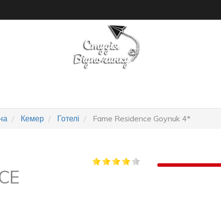
ПОШУК ТУРУ
ГОТЕЛІ
на
Кемер
Готелі
Fame Residence Goynuk 4*
CE