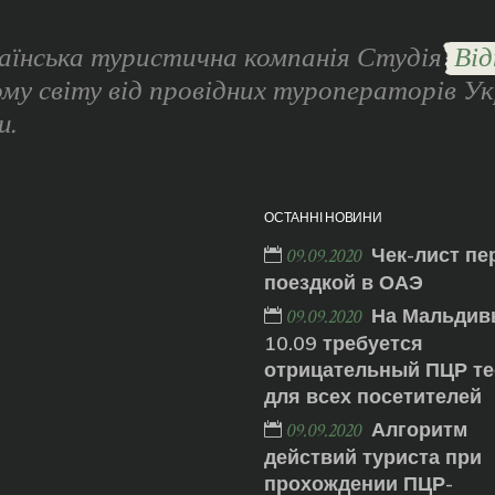
аїнська туристична компанія Студія
Від
ому світу від провідних туроператорів Ук
и.
ОСТАННІ НОВИНИ
Чек-лист пе
09.09.2020
поездкой в ОАЭ
На Мальдив
09.09.2020
10.09 требуется
отрицательный ПЦР те
для всех посетителей
Алгоритм
09.09.2020
действий туриста при
прохождении ПЦР-