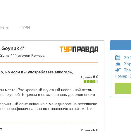
ТЕЛЬ
ТУРИ
29.
Хар
Тра
Номер: 