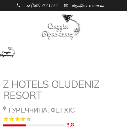
+38 (067) 354 14 64
olga@s-t-v.com.ua
Підпишись
Головна
Каталог
Туреччина
Фетхіє
Готелі
Z Hotels Oludeniz Resort 4*
Рус.
Z HOTELS OLUDENIZ
RESORT
ТУРЕЧЧИНА, ФЕТХІЄ
3,8