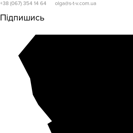
+38 (067) 354 14 64
olga@s-t-v.com.ua
Підпишись