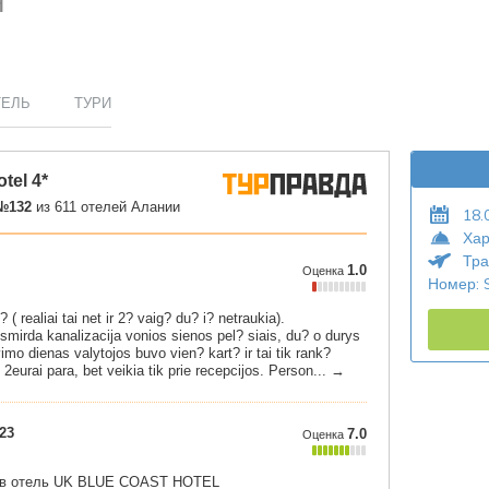
Я
ТЕЛЬ
ТУРИ
18.
Хар
Тра
Номер: 