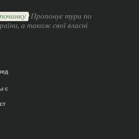
починку
Пропонує тури по
раїни, а також свої власні
ред
ы с
ст