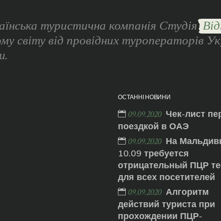
аїнська туристична компанія Студія
Від
ому світу від провідних туроператорів Ук
и.
ОСТАННІ НОВИНИ
Чек-лист пе
09.09.2020
поездкой в ОАЭ
На Мальдив
09.09.2020
10.09 требуется
отрицательный ПЦР те
для всех посетителей
Алгоритм
09.09.2020
действий туриста при
прохождении ПЦР-