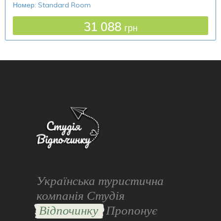
Номер: Standard Room
31 088
грн
Українська туристична
компанія Студія
Відпочинку
Пропонує