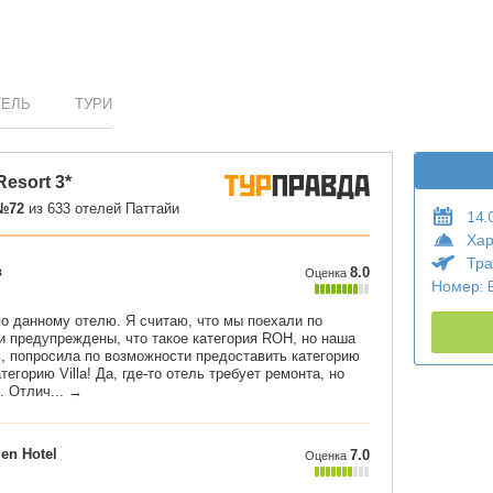
ТЕЛЬ
ТУРИ
14.
Хар
Тра
Номер: 