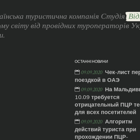
аїнська туристична компанія Студія
Від
ому світу від провідних туроператорів Ук
и.
ОСТАННІ НОВИНИ
Чек-лист пе
09.09.2020
поездкой в ОАЭ
На Мальдив
09.09.2020
10.09 требуется
отрицательный ПЦР те
для всех посетителей
Алгоритм
09.09.2020
действий туриста при
прохождении ПЦР-