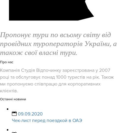
Пропонує тури по всьому світу від
провідних туроператорів України, а
також свої власні тури.
Про нас
Компанія Студія Відпочинку зареєстрована у 2007
році та обслуговує понад 1000 туристів на рік. Також
ми пропонуємо співпрацю для корпоративних
клієнтів.
Останні новини
09.09.2020
Чек-лист перед поездкой в ОАЭ