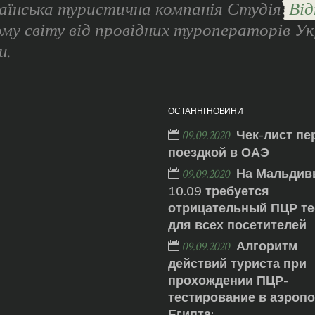
аїнська туристична компанія Студія
Від
ому світу від провідних туроператорів Ук
и.
ОСТАННІ НОВИНИ
Чек-лист пе
09.09.2020
поездкой в ОАЭ
На Мальдив
09.09.2020
10.09 требуется
отрицательный ПЦР те
для всех посетителей
Алгоритм
09.09.2020
действий туриста при
прохождении ПЦР-
тестирование в аэроп
Египта: