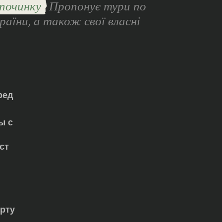
починку
Пропонує тури по
раїни, а також свої власні
ред
ы с
ст
орту