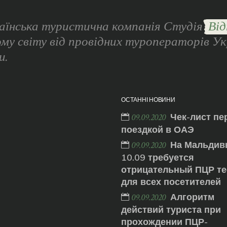
аїнська туристична компанія Студія
Від
ому світу від провідних туроператорів Ук
и.
ОСТАННІ НОВИНИ
Чек-лист пе
09.09.2020
поездкой в ОАЭ
На Мальдив
09.09.2020
10.09 требуется
отрицательный ПЦР те
для всех посетителей
Алгоритм
09.09.2020
действий туриста при
прохождении ПЦР-