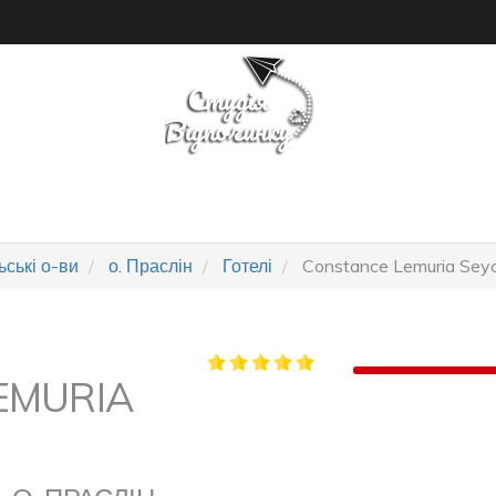
ПОШУК ТУРУ
ГОТЕЛІ
ські о-ви
о. Праслін
Готелі
Constance Lemuria Seyc
EMURIA