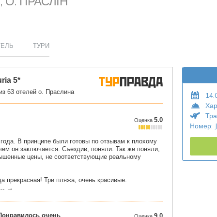
 О. ПРАСЛІН
ТЕЛЬ
ТУРИ
14.
Хар
Тра
Номер: J