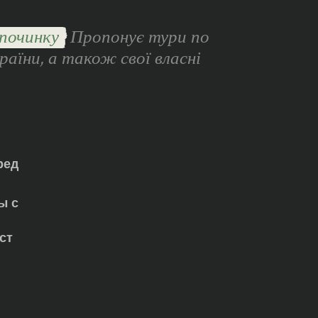
починку
Пропонує тури по
раїни, а також свої власні
ред
ы с
ст