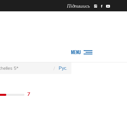
Підпишись
ПРО НАС
НОВИНИ
MENU
helles 5*
Рус.
7