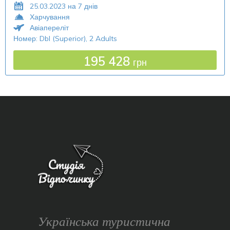
25.03.2023 на 7 днів
Харчування
Авіапереліт
Номер: Dbl (Superior), 2 Adults
195 428
грн
Українська туристична