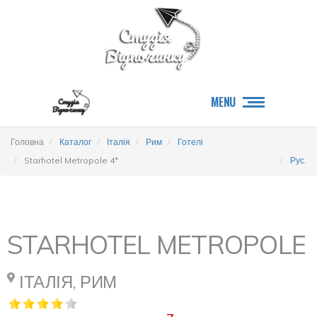
MENU
Головна
Каталог
Італія
Рим
Готелі
Starhotel Metropole 4*
Рус.
STARHOTEL METROPOLE
ІТАЛІЯ, РИМ