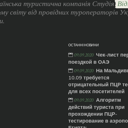
аїнська туристична компанія Студія
Від
ому світу від провідних туроператорів Ук
и.
ОСТАННІ НОВИНИ
Чек-лист пе
09.09.2020
поездкой в ОАЭ
На Мальдив
09.09.2020
10.09 требуется
отрицательный ПЦР те
для всех посетителей
Алгоритм
09.09.2020
действий туриста при
прохождении ПЦР-
тестирование в аэроп
Египта: