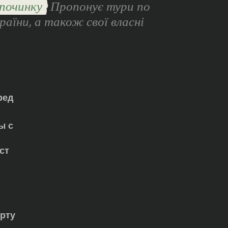
починку
Пропонує тури по
раїни, а також свої власні
ред
ы с
ст
орту