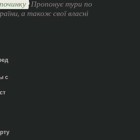
починку
Пропонує тури по
раїни, а також свої власні
ред
ы с
ст
орту