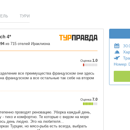
ТЕЛЬ
ТУРИ
30.
Хар
Тра
Номер: 