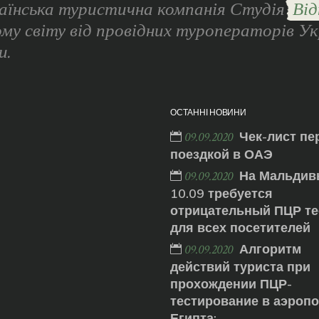
аїнська туристична компанія Студія
Від
ому світу від провідних туроператорів Ук
и.
ОСТАННІ НОВИНИ
Чек-лист пе
09.09.2020
поездкой в ОАЭ
На Мальдив
09.09.2020
10.09 требуется
отрицательный ПЦР те
для всех посетителей
Алгоритм
09.09.2020
действий туриста при
прохождении ПЦР-
тестирование в аэроп
Египта: