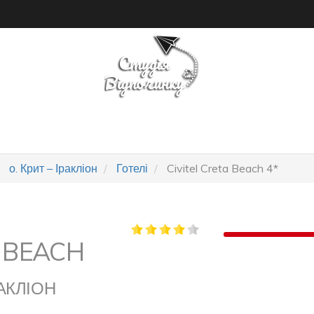
ПОШУК ТУРУ
ГОТЕЛІ
о. Крит – Іракліон
Готелі
Civitel Creta Beach 4*
A BEACH
РАКЛІОН