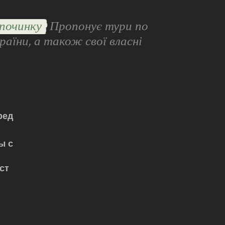
починку
Пропонує тури по
раїни, а також свої власні
ред
ы с
ст