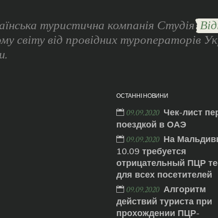
аїнська туристична компанія Студія
Від
ому світу від провідних туроператорів Ук
и.
ОСТАННІ НОВИНИ
Чек-лист пе
09.09.2020
поездкой в ОАЭ
На Мальдив
09.09.2020
10.09 требуется
отрицательный ПЦР те
для всех посетителей
Алгоритм
09.09.2020
действий туриста при
прохождении ПЦР-