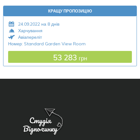
КРАЩУ ПРОПОЗИЦІЮ
24.09.2022 на 8 днів
Харчування
Авіапереліт
Номер: Standard Garden View Room
53 283
грн