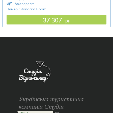
Авіапереліт
Номер: Standard Room
37 307
грн
Українська туристична
компанія Студія