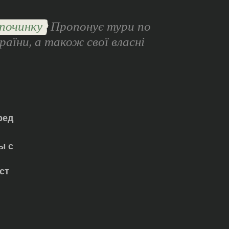
починку
Пропонує тури по
раїни, а також свої власні
ред
ы с
ст