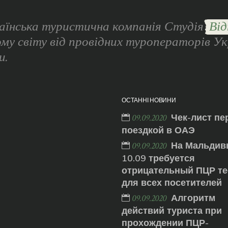
аїнська туристична компанія Студія
Від
ому світу від провідних туроператорів Ук
и.
ОСТАННІ НОВИНИ
Чек-лист пе
09.09.2020
поездкой в ОАЭ
На Мальдив
09.09.2020
10.09 требуется
отрицательный ПЦР те
для всех посетителей
Алгоритм
09.09.2020
действий туриста при
прохождении ПЦР-