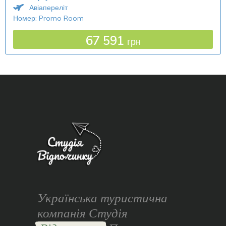
Авіапереліт
Номер: Promo Room
67 591
грн
Українська туристична
компанія Студія