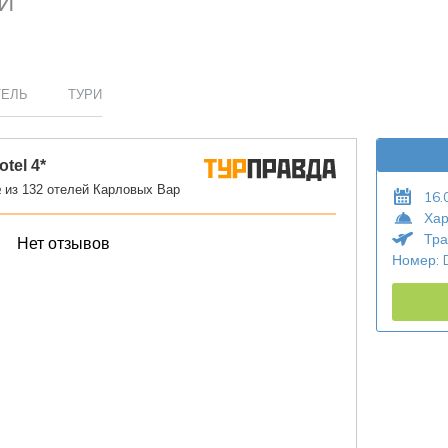
РИ
ТЕЛЬ
ТУРИ
16.
Хар
Тра
Номер: 