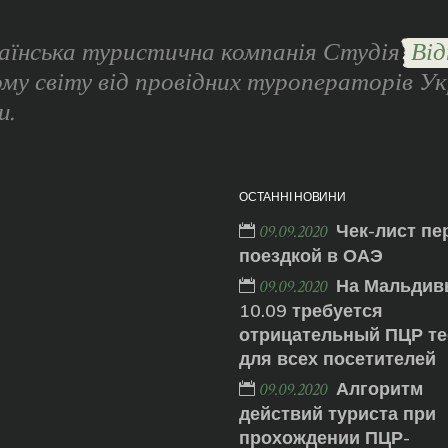
аїнська туристична компанія Студія
Від
ому світу від провідних туроператорів Ук
и.
ОСТАННІ НОВИНИ
Чек-лист пе
09.09.2020
поездкой в ОАЭ
На Мальдив
09.09.2020
10.09 требуется
отрицательный ПЦР те
для всех посетителей
Алгоритм
09.09.2020
действий туриста при
прохождении ПЦР-