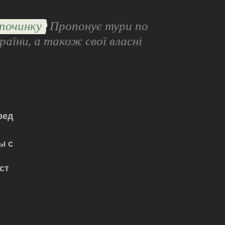
починку
Пропонує тури по
раїни, а також свої власні
ред
ы с
ст