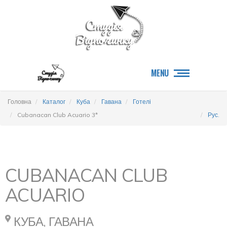
MENU
Головна
Каталог
Куба
Гавана
Готелі
Cubanacan Club Acuario 3*
Рус.
CUBANACAN CLUB
ACUARIO
КУБА, ГАВАНА