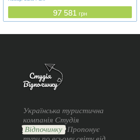
97 581
грн
Українська туристична
компанія Студія
Відпочинку
Пропонує
тури по всьому світу від