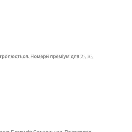
ролюється. Номери преміум для 2-, 3-,
стелю Бескидів Сондецьких. Подолаємо