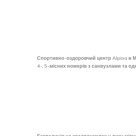
Спортивно-оздоровчий центр Alpina в М
4-, 5-місних номерів з санвузлами та од
Експедиція на квадроциклах у дику міс