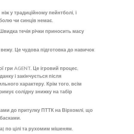
ніж у традиційному пейнтболі, і
 болю чи синців немає.
 Швидка течія річки приносить масу
 вежу. Це чудова підготовка до навичок
ї гри AGENT. Це ігровий процес,
анку і закінчується після
ильного характеру. Крім того, всім
римує солідну знижку на табір
нами до притулку ПТТК на Вірхомлі, що
вбасками.
а) по цілі та рухомим мішеням.