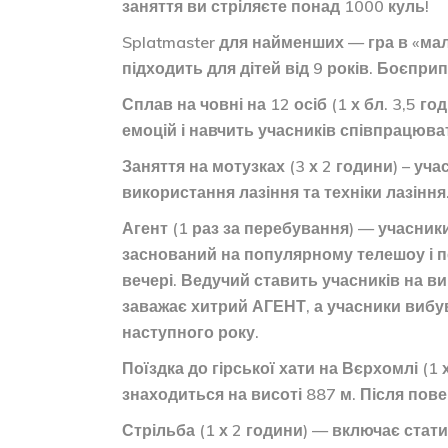
заняття ви стріляєте понад 1000 куль!
Splatmaster для найменших — гра в «мал
підходить для дітей від 9 років. Боєпр
Сплав на човні на 12 осіб (1 х бл. 3,5
емоцій і навчить учасників співпрацюват
Заняття на мотузках (3 х 2 години) – у
використання лазіння та техніки лазіння
Агент (1 раз за перебування) — учасник
заснований на популярному телешоу і пе
вечері. Ведучий ставить учасників на ви
заважає хитрий АГЕНТ, а учасники вибув
наступного року.
Поїздка до гірської хати на Вєрхомлі (
знаходиться на висоті 887 м. Після пов
Стрільба (1 х 2 години) — включає стати