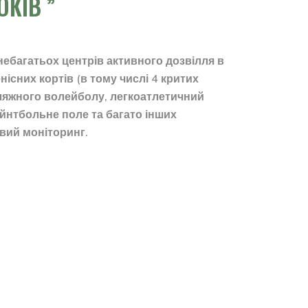
ОКІВ
небагатьох центрів активного дозвілля в
сних кортів (в тому числі 4 критих
ляжного волейболу, легкоатлетичний
йнтбольне поле та багато інших
овий моніторинг.