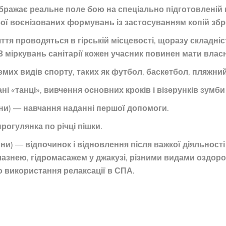
відображає реальне поле бою на спеціально підготовленій
бої воєнізованих формувань із застосуванням копій збр
яття проводяться в гірській місцевості, щоразу складні
 З міркувань санітарії кожен учасник повинен мати вла
кремих видів спорту, таких як футбол, баскетбол, пляжни
ні «танці», вивчення основних кроків і візерунків зумби
ини) — навчання наданні першої допомоги.
прогулянка по річці пішки.
ини) — відпочинок і відновлення після важкої діяльност
знею, гідромасажем у джакузі, різними видами оздоров
 використання релаксації в СПА.