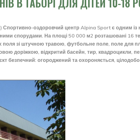
ДНІВ В ТАБОРІ ДЛЯ ДІТЕЙ 10-18 Р
в) Спортивно-оздоровчий центр Alpina Sport є одним із 
ими спорудами. На площі 50 000 м2 розташовані 16 тені
х поля зі штучною травою, футбольне поле, поле для п
овою доріжкою, відкритий басейн, тир, квадроцикли, пе
’єкт безпечний: огороджений та охороняється, цілодоб