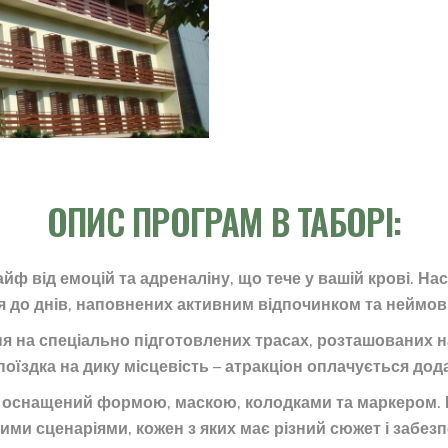
ОПИС ПРОГРАМ В ТАБОРІ:
айф від емоцій та адреналіну, що тече у вашій крові. Н
я до днів, наповнених активним відпочинком та неймо
 на спеціально підготовлених трасах, розташованих на п
поїздка на дику місцевість – атракціон оплачується дод
к оснащений формою, маскою, колодками та маркером. Ві
ми сценаріями, кожен з яких має різний сюжет і забезп