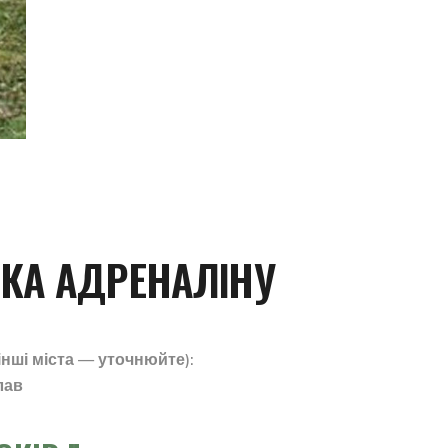
КА АДРЕНАЛІНУ
інші міста — уточнюйте):
лав