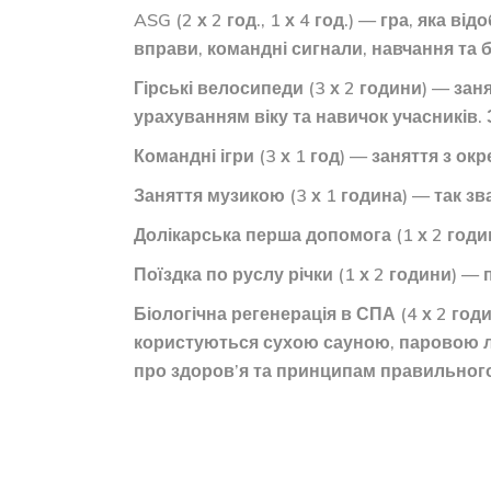
ASG (2 х 2 год., 1 х 4 год.) — гра, яка 
вправи, командні сигнали, навчання та 
Гірські велосипеди (3 х 2 години) — зан
урахуванням віку та навичок учасників.
Командні ігри (3 х 1 год) — заняття з о
Заняття музикою (3 х 1 година) — так зва
Долікарська перша допомога (1 х 2 год
Поїздка по руслу річки (1 х 2 години) — 
Біологічна регенерація в СПА (4 х 2 год
користуються сухою сауною, паровою ла
про здоров’я та принципам правильного