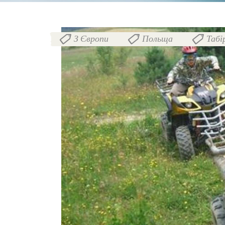
З Європи
Польща
Табі
,
,