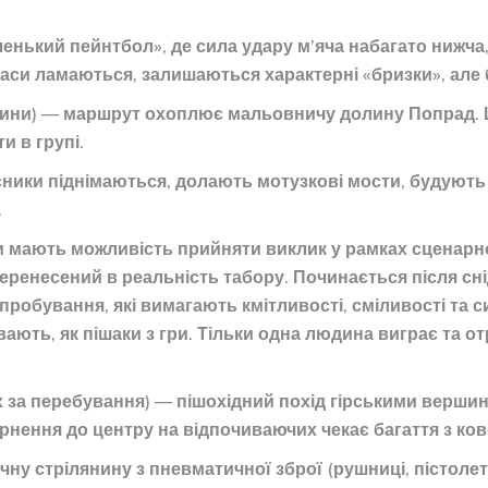
енький пейнтбол», де сила удару м’яча набагато нижча, 
ипаси ламаються, залишаються характерні «бризки», але
 години) — маршрут охоплює мальовничу долину Попрад.
и в групі.
часники піднімаються, долають мотузкові мости, будують
.
и мають можливість прийняти виклик у рамках сценарно
ренесений в реальність табору. Починається після снід
пробування, які вимагають кмітливості, сміливості та с
ають, як пішаки з гри. Тільки одна людина виграє та от
1 х за перебування) — пішохідний похід гірськими верши
ернення до центру на відпочиваючих чекає багаття з ко
чну стрілянину з пневматичної зброї (рушниці, пістолет