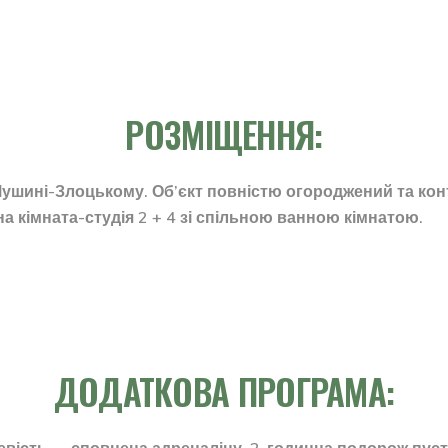
РОЗМІЩЕННЯ:
ушині-Злоцькому. Об’єкт повністю огороджений та конт
на кімната-студія 2 + 4 зі спільною ванною кімнатою.
ДОДАТКОВА ПРОГРАМА:
цевість — сповнена адреналіну, 2-годинна подорож пу