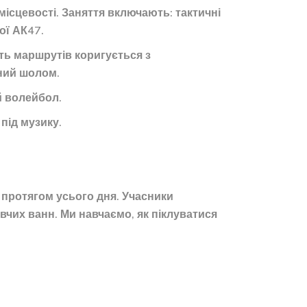
 місцевості. Заняття включають: тактичні
ої АК47.
сть маршрутів коригується з
сний шолом.
й волейбол.
 під музику.
і протягом усього дня. Учасники
чих ванн. Ми навчаємо, як піклуватися