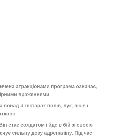
асичена атракціонами програма означає,
вірними враженнями.
онад 4 гектарах полів, лук, лісів і
атково.
н стає солдатом і йде в бій зі своєю
ечує сильну дозу адреналіну. Під час