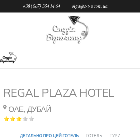
+38 (067) 354 14 64
olga@s-t-v.com.ua
Підпишись
Головна
Каталог
ОАЕ
Дубай
Готелі
Regal Plaza Hotel 3*
Рус.
REGAL PLAZA HOTEL
ОАЕ, ДУБАЙ
ДЕТАЛЬНО ПРО ЦЕЙ ГОТЕЛЬ
ГОТЕЛЬ
ТУРИ