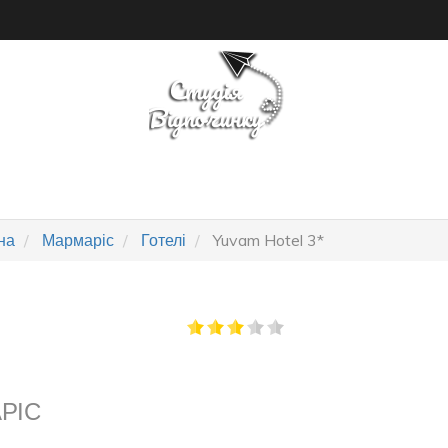
ОШУК ТУРУ
ГОТЕЛІ
на
Мармаріс
Готелі
Yuvam Hotel 3*
РІС