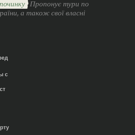
починку
Пропонує тури по
раїни, а також свої власні
ред
ы с
ст
орту