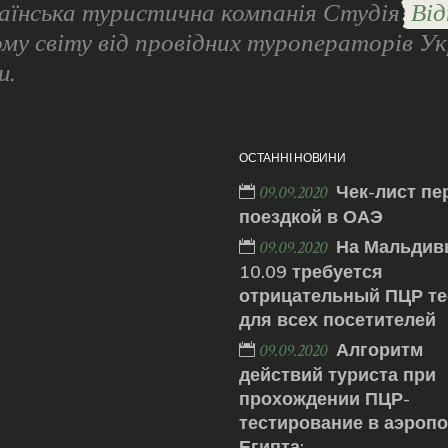
аїнська туристична компанія Студія
Від
ому світу від провідних туроператорів Ук
и.
ОСТАННІ НОВИНИ
Чек-лист пе
09.09.2020
поездкой в ОАЭ
На Мальдив
09.09.2020
10.09 требуется
отрицательный ПЦР те
для всех посетителей
Алгоритм
09.09.2020
действий туриста при
прохождении ПЦР-
тестирование в аэроп
Египта: