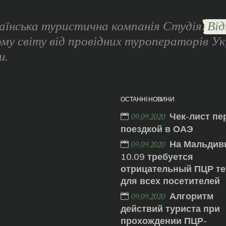
аїнська туристична компанія Студія
Від
ому світу від провідних туроператорів Ук
и.
ОСТАННІ НОВИНИ
Чек-лист пе
09.09.2020
поездкой в ОАЭ
На Мальдив
09.09.2020
10.09 требуется
отрицательный ПЦР те
для всех посетителей
Алгоритм
09.09.2020
действий туриста при
прохождении ПЦР-