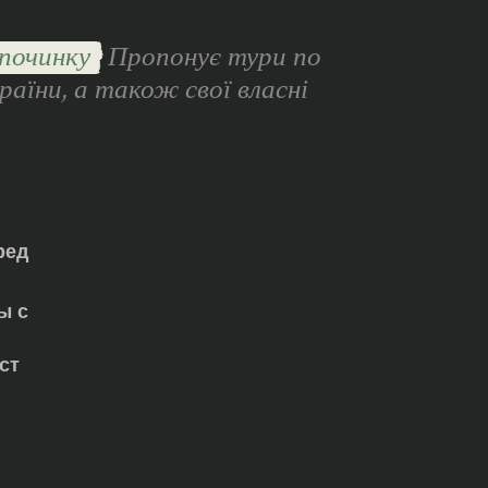
починку
Пропонує тури по
раїни, а також свої власні
ред
ы с
ст