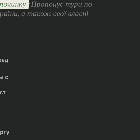
починку
Пропонує тури по
раїни, а також свої власні
ред
ы с
ст
орту