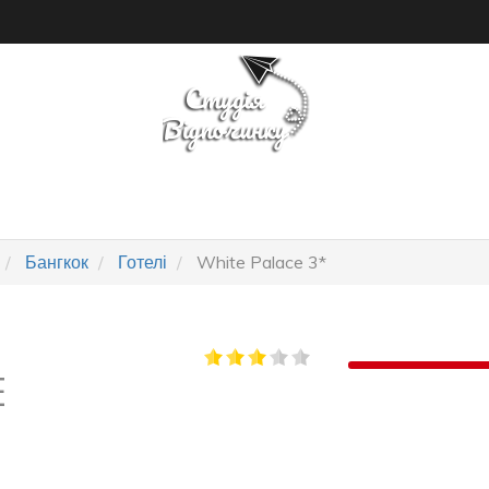
ПОШУК ТУРУ
ГОТЕЛІ
Бангкок
Готелі
White Palace 3*
E