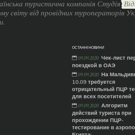
аїнська туристична компанія Студія
Від
ому світу від провідних туроператорів Ук
и.
ОСТАННІ НОВИНИ
Чек-лист пе
09.09.2020
поездкой в ОАЭ
На Мальдив
09.09.2020
10.09 требуется
отрицательный ПЦР те
для всех посетителей
Алгоритм
09.09.2020
действий туриста при
прохождении ПЦР-
тестирование в аэроп
Египта: