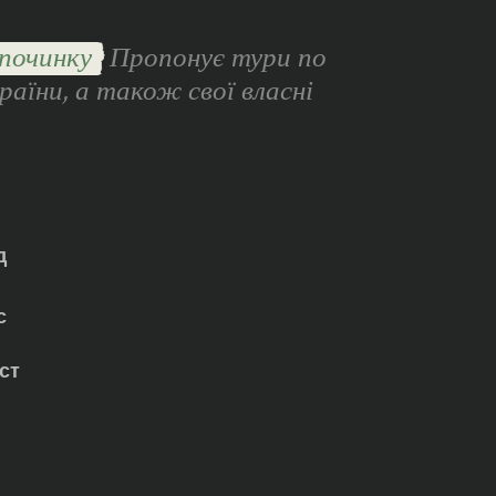
починку
Пропонує тури по
раїни, а також свої власні
д
с
ст