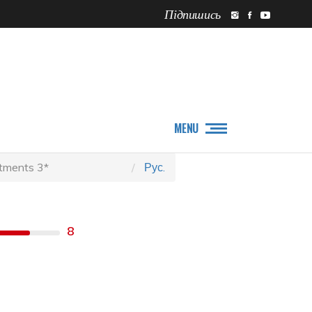
Підпишись
ПРО НАС
НОВИНИ
MENU
rtments 3*
Рус.
8