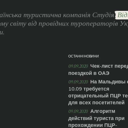
аїнська туристична компанія Студія
Від
ому світу від провідних туроператорів Ук
и.
ОСТАННІ НОВИНИ
Чек-лист пере
09.09.2020
поездкой в ОАЭ
На Мальдивы 
09.09.2020
10.09 требуется
отрицательный ПЦР те
для всех посетителей
Алгоритм
09.09.2020
действий туриста при
прохождении ПЦР-