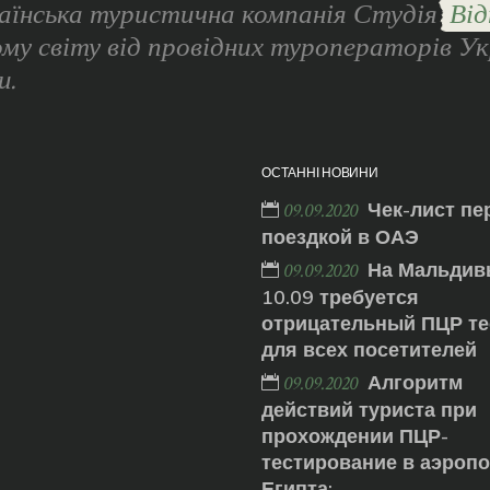
аїнська туристична компанія Студія
Від
ому світу від провідних туроператорів Ук
и.
ОСТАННІ НОВИНИ
Чек-лист пе
09.09.2020
поездкой в ОАЭ
На Мальдив
09.09.2020
10.09 требуется
отрицательный ПЦР те
для всех посетителей
Алгоритм
09.09.2020
действий туриста при
прохождении ПЦР-
тестирование в аэроп
Египта: