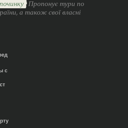
починку
Пропонує тури по
раїни, а також свої власні
ред
ы с
ст
орту