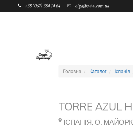
+38 (067) 354 14 64
olga@s-t-v.com.ua
ГОЛОВНА
ТАБОРИ ДЛЯ ДІТЕЙ
Головна
Каталог
Іспанія
TORRE AZUL H
ІСПАНІЯ, О. МАЙОР