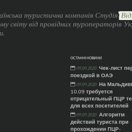
аїнська туристична компанія Студія
Від
ому світу від провідних туроператорів Ук
и.
ОСТАННІ НОВИНИ
Чек-лист пе
09.09.2020
поездкой в ОАЭ
На Мальдив
09.09.2020
10.09 требуется
отрицательный ПЦР те
для всех посетителей
Алгоритм
09.09.2020
действий туриста при
прохождении ПЦР-