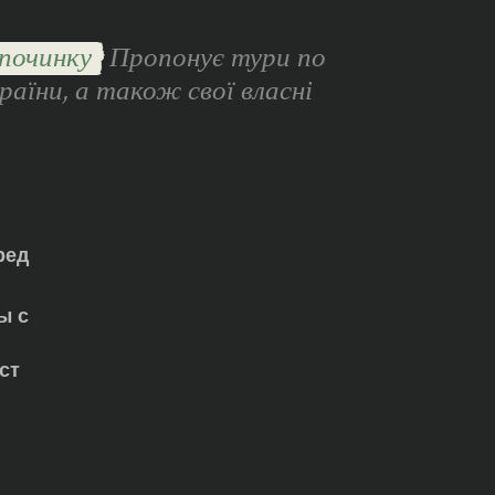
починку
Пропонує тури по
раїни, а також свої власні
ред
ы с
ст