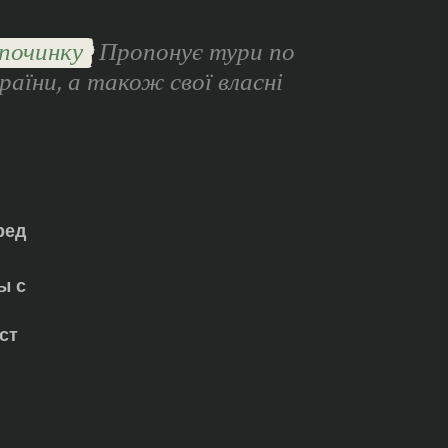
починку
Пропонує тури по
раїни, а також свої власні
ред
ы с
ст