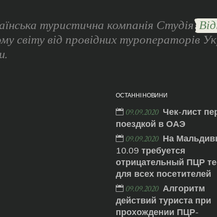
аїнська туристична компанія Студія
Від
ому світу від провідних туроператорів Ук
и.
ОСТАННІ НОВИНИ
Чек-лист пе
09.09.2020
поездкой в ОАЭ
На Мальдив
09.09.2020
10.09 требуется
отрицательный ПЦР те
для всех посетителей
Алгоритм
09.09.2020
действий туриста при
прохождении ПЦР-