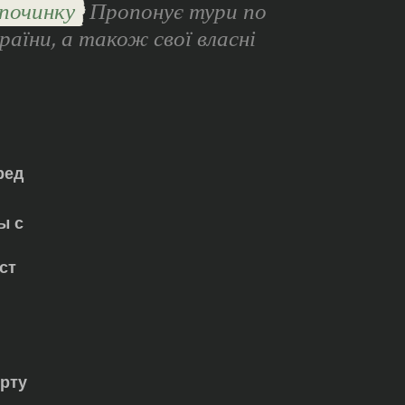
починку
Пропонує тури по
раїни, а також свої власні
ред
ы с
ст
орту