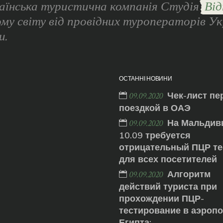
аїнська туристична компанія Студія
Від
ому світу від провідних туроператорів Ук
и.
ОСТАННІ НОВИНИ
Чек-лист пе
09.09.2020
поездкой в ОАЭ
На Мальдив
09.09.2020
10.09 требуется
отрицательный ПЦР те
для всех посетителей
Алгоритм
09.09.2020
действий туриста при
прохождении ПЦР-
тестирование в аэроп
Египта: