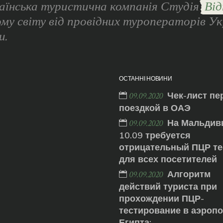
аїнська туристична компанія Студія
Від
ому світу від провідних туроператорів Ук
и.
ОСТАННІ НОВИНИ
Чек-лист пе
09.09.2020
поездкой в ОАЭ
На Мальдив
09.09.2020
10.09 требуется
отрицательный ПЦР те
для всех посетителей
Алгоритм
09.09.2020
действий туриста при
прохождении ПЦР-
тестирование в аэроп
Египта: