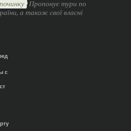
починку
Пропонує тури по
раїни, а також свої власні
ред
ы с
ст
орту