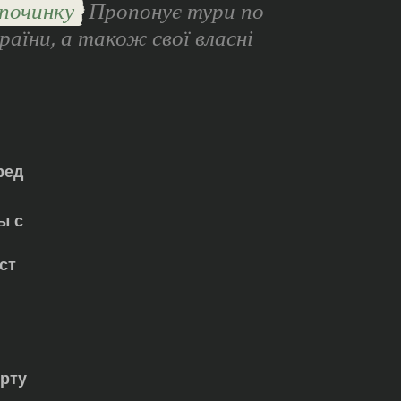
починку
Пропонує тури по
раїни, а також свої власні
ред
ы с
ст
орту