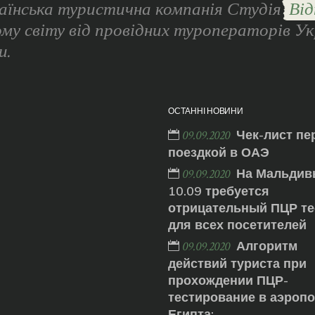
аїнська туристична компанія Студія
Від
ому світу від провідних туроператорів Ук
и.
ОСТАННІ НОВИНИ
Чек-лист пе
09.09.2020
поездкой в ОАЭ
На Мальдив
09.09.2020
10.09 требуется
отрицательный ПЦР те
для всех посетителей
Алгоритм
09.09.2020
действий туриста при
прохождении ПЦР-
тестирование в аэроп
Египта: