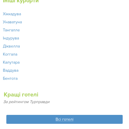
Ініші курорти
Хіккадува
Унаватуна
Тангалле
Індурува
Діквелла
Коггала
Калутара
Ваддува
Бентота
Кращі готелі
За рейтингом Турправди
Всі готелі