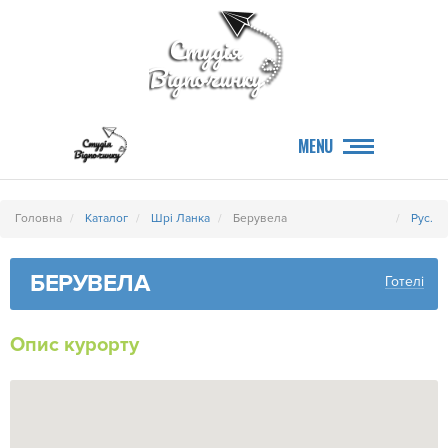
MENU
Головна
Каталог
Шрі Ланка
Берувела
Рус.
БЕРУВЕЛА
Готелі
Опис курорту