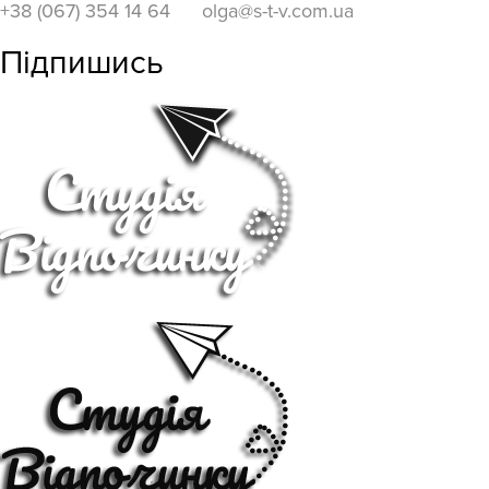
+38 (067) 354 14 64
olga@s-t-v.com.ua
Підпишись