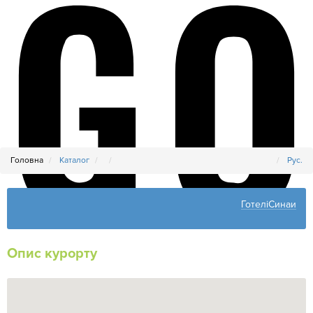
Головна
Каталог
Рус.
ГотеліСинаи
Опис курорту