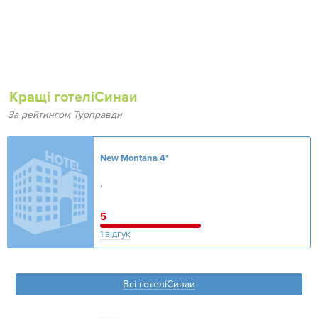
Кращі готеліСинаи
За рейтингом Турправди
New Montana
4*
,
5
1 відгук
Всі готеліСинаи