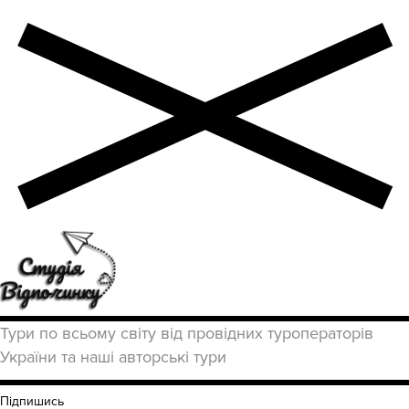
Тури по всьому світу від провідних туроператорів
України та наші авторські тури
Підпишись