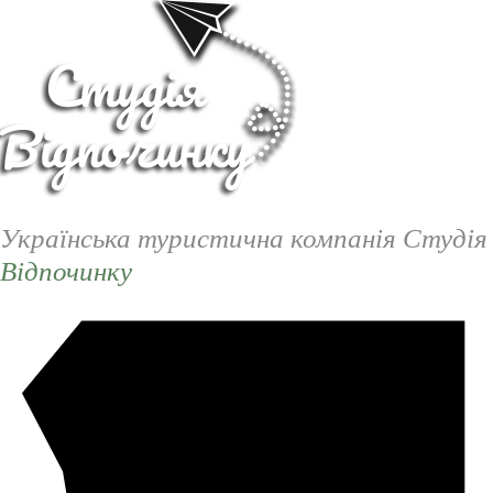
Українська туристична компанія Студія
Відпочинку