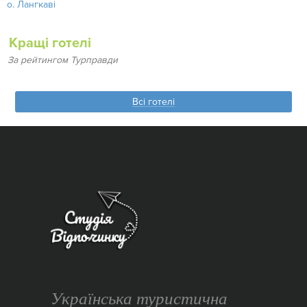
о. Лангкаві
Кращі готелі
За рейтингом Турправди
Всі готелі
Українська туристична