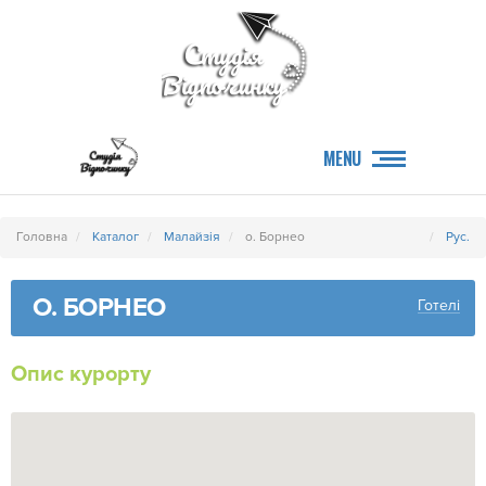
MENU
Головна
Каталог
Малайзія
о. Борнео
Рус.
О. БОРНЕО
Готелі
Опис курорту