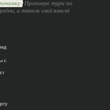
починку
Пропонує тури по
раїни, а також свої власні
ред
ы с
ст
орту