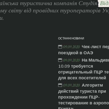
аїнська туристична компанія Студія
Від
ому світу від провідних туроператорів Ук
и.
ОСТАННІ НОВИНИ
Чек-лист пе
09.09.2020
поездкой в ОАЭ
На Мальдив
09.09.2020
10.09 требуется
отрицательный ПЦР те
для всех посетителей
Алгоритм
09.09.2020
действий туриста при
прохождении ПЦР-
тестирование в аэроп
Египта: