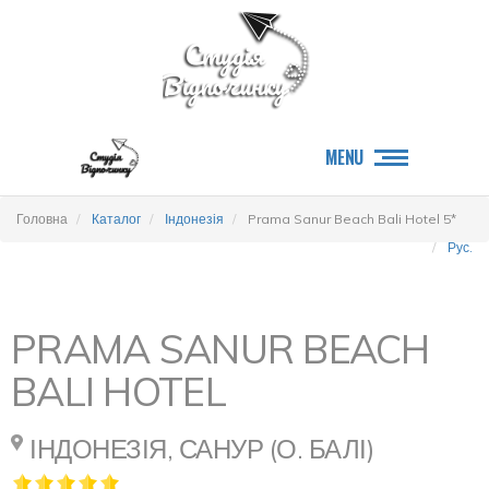
MENU
Головна
Каталог
Індонезія
Prama Sanur Beach Bali Hotel 5*
Рус.
PRAMA SANUR BEACH
BALI HOTEL
ІНДОНЕЗІЯ, САНУР (О. БАЛІ)