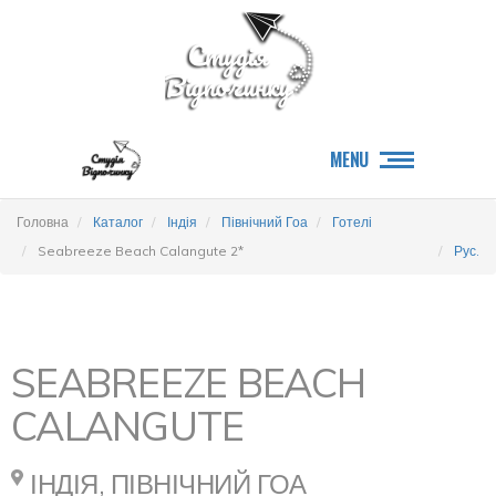
MENU
Головна
Каталог
Індія
Північний Гоа
Готелі
Seabreeze Beach Calangute 2*
Рус.
SEABREEZE BEACH
CALANGUTE
ІНДІЯ, ПІВНІЧНИЙ ГОА