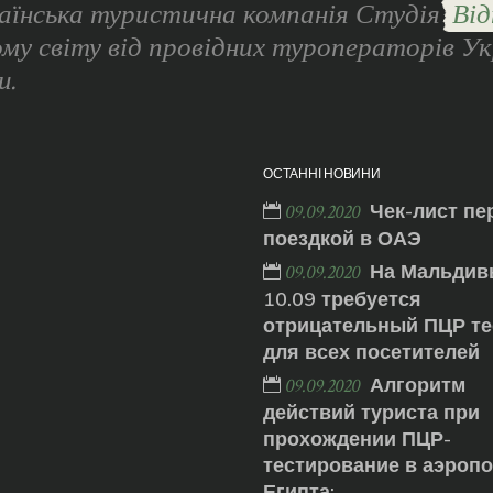
аїнська туристична компанія Студія
Від
ому світу від провідних туроператорів Ук
и.
ОСТАННІ НОВИНИ
Чек-лист пе
09.09.2020
поездкой в ОАЭ
На Мальдив
09.09.2020
10.09 требуется
отрицательный ПЦР те
для всех посетителей
Алгоритм
09.09.2020
действий туриста при
прохождении ПЦР-
тестирование в аэроп
Египта: