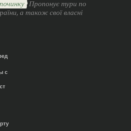
починку
Пропонує тури по
раїни, а також свої власні
ред
ы с
ст
орту