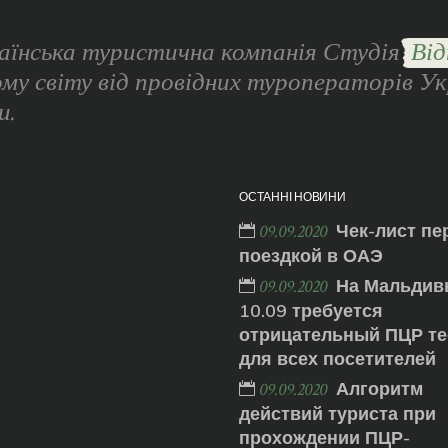
аїнська туристична компанія Студія
Від
ому світу від провідних туроператорів Ук
и.
ОСТАННІ НОВИНИ
Чек-лист пе
09.09.2020
поездкой в ОАЭ
На Мальдив
09.09.2020
10.09 требуется
отрицательный ПЦР те
для всех посетителей
Алгоритм
09.09.2020
действий туриста при
прохождении ПЦР-