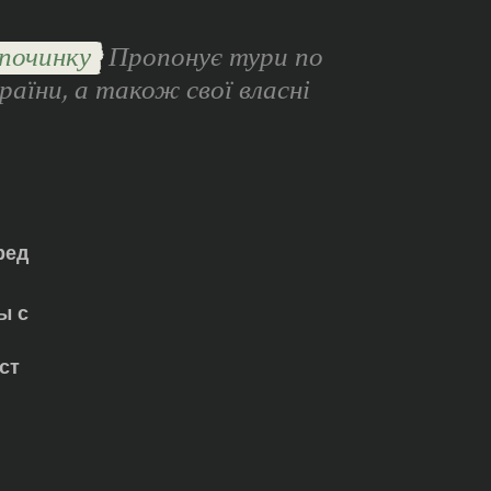
починку
Пропонує тури по
раїни, а також свої власні
ред
ы с
ст