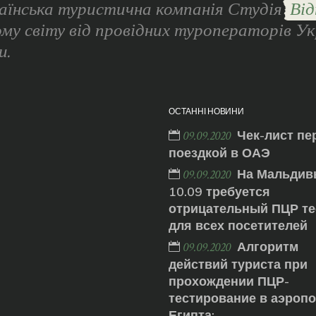
аїнська туристична компанія Студія
Від
ому світу від провідних туроператорів Ук
и.
ОСТАННІ НОВИНИ
Чек-лист пе
09.09.2020
поездкой в ОАЭ
На Мальдив
09.09.2020
10.09 требуется
отрицательный ПЦР те
для всех посетителей
Алгоритм
09.09.2020
действий туриста при
прохождении ПЦР-
тестирование в аэроп
Египта: