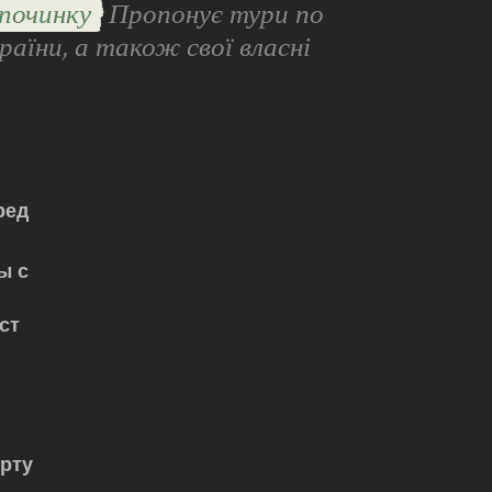
починку
Пропонує тури по
раїни, а також свої власні
ред
ы с
ст
орту