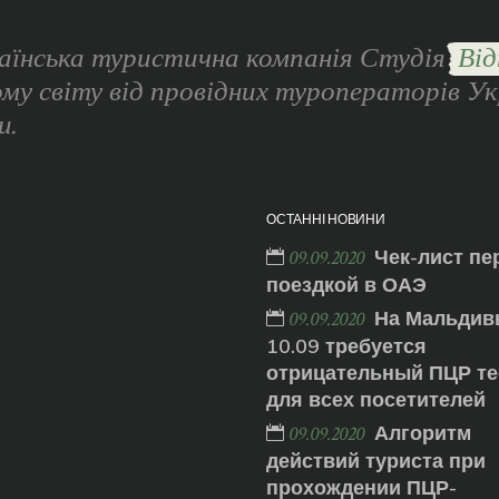
аїнська туристична компанія Студія
Від
ому світу від провідних туроператорів Ук
и.
ОСТАННІ НОВИНИ
Чек-лист пе
09.09.2020
поездкой в ОАЭ
На Мальдив
09.09.2020
10.09 требуется
отрицательный ПЦР те
для всех посетителей
Алгоритм
09.09.2020
действий туриста при
прохождении ПЦР-