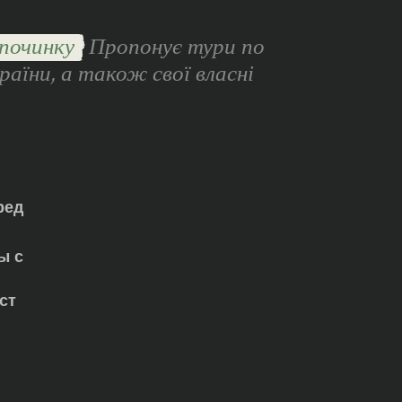
починку
Пропонує тури по
раїни, а також свої власні
ред
ы с
ст